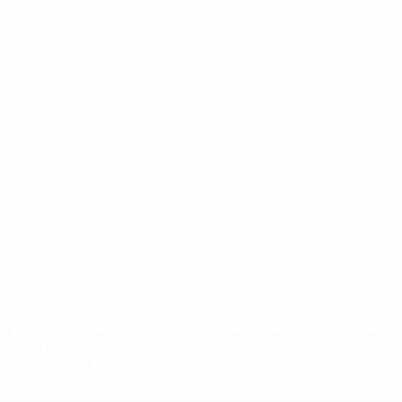
* Suspendida hasta nuevo aviso. <a
href='https://es.uefa.com/insideuefa/mediaservices/medi
148df3492859-aef1bad645a5-1000--fifa-uefa-suspenden-
a-los-clubes-y-selecciones-nacionales-rusas/'>Más
información</a>