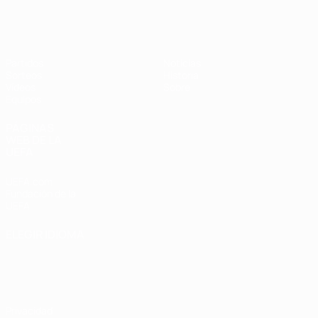
Europeo femenino sub-17 de la UEFA
Partidos
Noticias
Sorteos
Historia
Vídeos
Sobre
Equipos
PÁGINAS
WEB DE LA
UEFA
UEFA.com
Fundación de la
UEFA
ELEGIR IDIOMA
Español
English
Français
Deutsch
Русский
Español
Italiano
Português
Privacidad