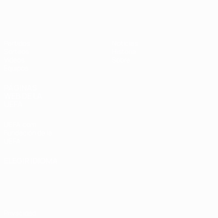
Europeo femenino sub-17 de la UEFA
Partidos
Noticias
Sorteos
Historia
Vídeos
Sobre
Equipos
PÁGINAS
WEB DE LA
UEFA
UEFA.com
Fundación de la
UEFA
ELEGIR IDIOMA
Español
English
Français
Deutsch
Русский
Español
Italiano
Português
Privacidad