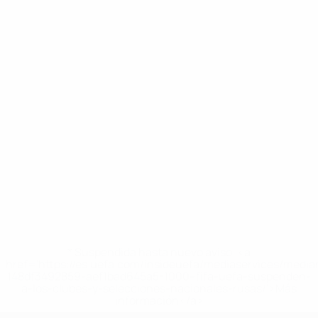
* Suspendida hasta nuevo aviso. <a
href='https://es.uefa.com/insideuefa/mediaservices/medi
148df3492859-aef1bad645a5-1000--fifa-uefa-suspenden-
a-los-clubes-y-selecciones-nacionales-rusas/'>Más
información</a>