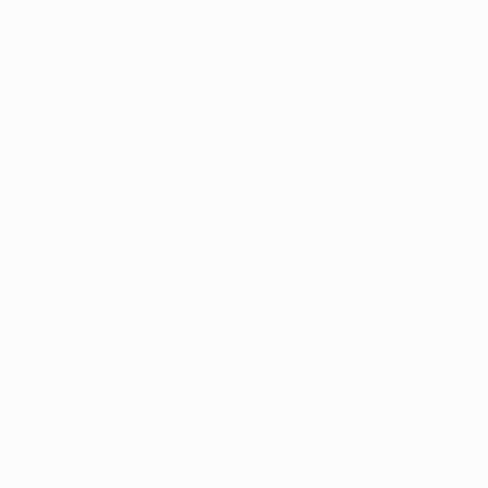
Partidos
Equipos
Sorteos
Noticias
Grupos
Historia
Vídeos
Sobre
Datos
PÁGINAS
WEB DE LA
UEFA
UEFA.com
Fundación de
la UEFA
ELEGIR IDIOMA
Español
English
Français
Deutsch
Русский
Español
Italiano
Português
Privacidad
Términos y condiciones
Política de cookies