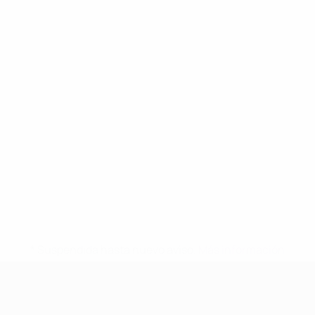
* Suspendida hasta nuevo aviso.
Más información
Europeo femenino sub-17 de la UEFA