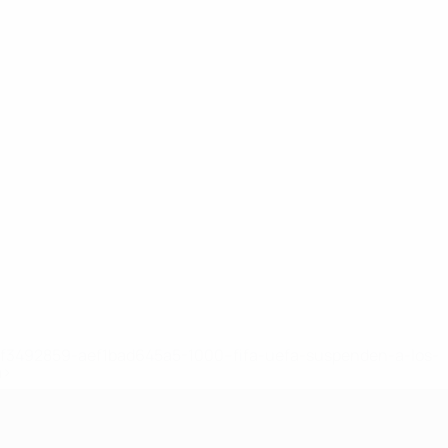
8df3492859-aef1bad645a5-1000--fifa-uefa-suspenden-a-los-
a>