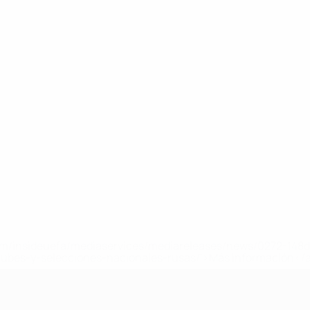
a.com/insideuefa/mediaservices/mediareleases/news/0272-14
lubes-y-selecciones-nacionales-rusas/'>Más información</