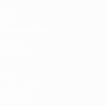
Partidos
Sorteos
Vídeos
Equipos
PÁGINAS WEB DE LA UEFA
UEFA.com
Fundación de la UEFA
ELEGIR IDIOMA
Español
English
Français
Deutsch
Русский
Español
Italiano
Privacidad
Términos y condiciones
Política de cookies
Ajustes de privacidad