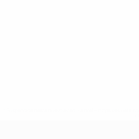
* Suspendida hasta nuevo aviso. <a href='https://es.uef
c
Europeo femenino sub-17 de la UEFA