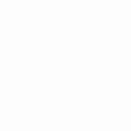
* Suspendida hasta nuevo aviso. <a
href='https://es.uefa.com/insideuefa/mediaservices/medi
148df3492859-aef1bad645a5-1000--fifa-uefa-suspenden-
a-los-clubes-y-selecciones-nacionales-rusas/'>Más
información</a>