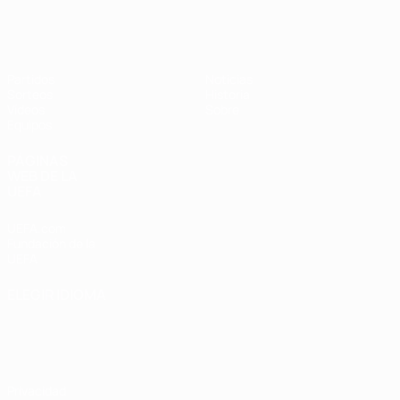
Europeo femenino sub-17 de la UEFA
Partidos
Noticias
Sorteos
Historia
Vídeos
Sobre
Equipos
PÁGINAS
WEB DE LA
UEFA
UEFA.com
Fundación de la
UEFA
ELEGIR IDIOMA
Español
English
Français
Deutsch
Русский
Español
Italiano
Português
Privacidad