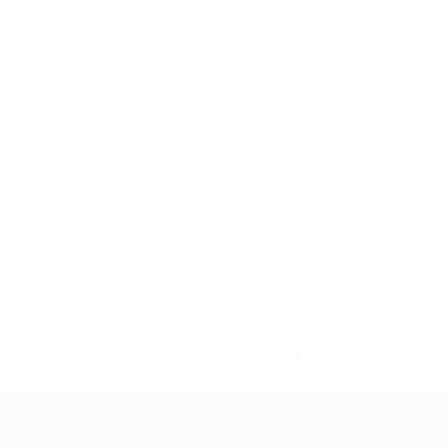
8df3492859-aef1bad645a5-1000--fifa-uefa-suspenden-a-los-
a>