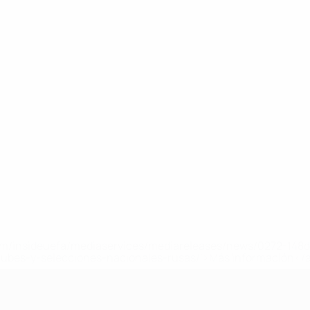
a.com/insideuefa/mediaservices/mediareleases/news/0272-14
lubes-y-selecciones-nacionales-rusas/'>Más información</