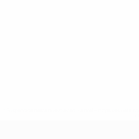
* Suspendida hasta nuevo aviso. <a href='https://es.uef
c
Europeo femenino sub-17 de la UEFA