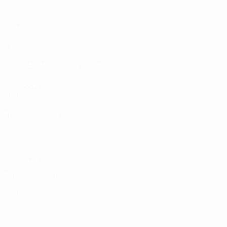
Partidos
Sorteos
Vídeos
Equipos
PÁGINAS WEB DE LA UEFA
UEFA.com
Fundación de la UEFA
ELEGIR IDIOMA
Español
English
Français
Deutsch
Русский
Español
Italiano
Privacidad
Términos y condiciones
Política de cookies
Ajustes de privacidad