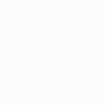
Europeo femenino sub-17 de la UEFA
Partidos
Noticias
Sorteos
Historia
Vídeos
Sobre
Equipos
PÁGINAS
WEB DE LA
UEFA
UEFA.com
Fundación de la
UEFA
ELEGIR IDIOMA
Español
English
Français
Deutsch
Русский
Español
Italiano
Português
Privacidad