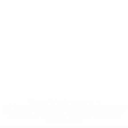
* Suspendida hasta nuevo aviso. <a
href='https://es.uefa.com/insideuefa/mediaservices/medi
148df3492859-aef1bad645a5-1000--fifa-uefa-suspenden-
a-los-clubes-y-selecciones-nacionales-rusas/'>Más
información</a>