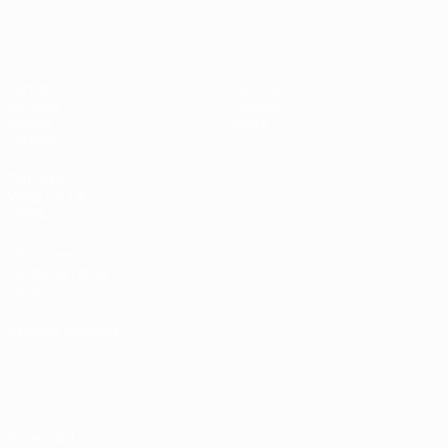
Europeo femenino sub-17 de la UEFA
Partidos
Noticias
Sorteos
Historia
Vídeos
Sobre
Equipos
PÁGINAS
WEB DE LA
UEFA
UEFA.com
Fundación de la
UEFA
ELEGIR IDIOMA
Español
English
Français
Deutsch
Русский
Español
Italiano
Português
Privacidad