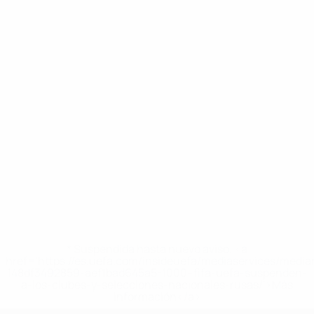
* Suspendida hasta nuevo aviso. <a
href='https://es.uefa.com/insideuefa/mediaservices/medi
148df3492859-aef1bad645a5-1000--fifa-uefa-suspenden-
a-los-clubes-y-selecciones-nacionales-rusas/'>Más
información</a>