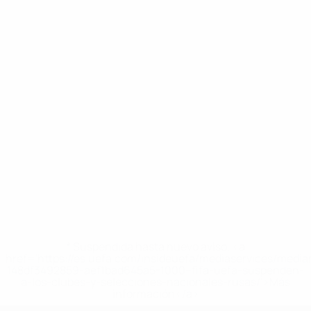
* Suspendida hasta nuevo aviso. <a
href='https://es.uefa.com/insideuefa/mediaservices/medi
148df3492859-aef1bad645a5-1000--fifa-uefa-suspenden-
a-los-clubes-y-selecciones-nacionales-rusas/'>Más
información</a>