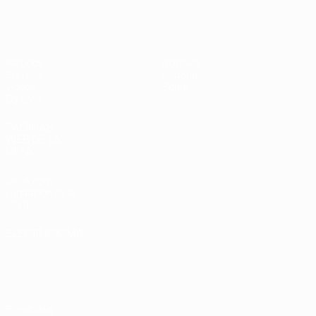
Europeo femenino sub-17 de la UEFA
Partidos
Noticias
Sorteos
Historia
Vídeos
Sobre
Equipos
PÁGINAS
WEB DE LA
UEFA
UEFA.com
Fundación de la
UEFA
ELEGIR IDIOMA
Español
English
Français
Deutsch
Русский
Español
Italiano
Português
Privacidad