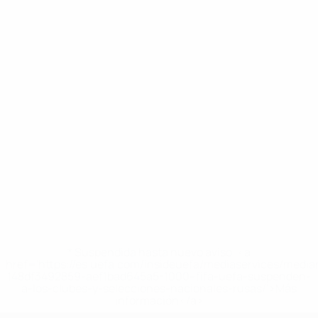
* Suspendida hasta nuevo aviso. <a
href='https://es.uefa.com/insideuefa/mediaservices/medi
148df3492859-aef1bad645a5-1000--fifa-uefa-suspenden-
a-los-clubes-y-selecciones-nacionales-rusas/'>Más
información</a>