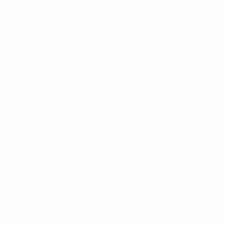
Europeo femenino sub-17 de la UEFA
Partidos
Noticias
Sorteos
Historia
Vídeos
Sobre
Equipos
PÁGINAS
WEB DE LA
UEFA
UEFA.com
Fundación de la
UEFA
ELEGIR IDIOMA
Español
English
Français
Deutsch
Русский
Español
Italiano
Português
Privacidad