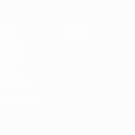
Europeo femenino sub-17 de la UEFA
Partidos
Noticias
Sorteos
Historia
Vídeos
Sobre
Equipos
PÁGINAS
WEB DE LA
UEFA
UEFA.com
Fundación de la
UEFA
ELEGIR IDIOMA
Español
English
Français
Deutsch
Русский
Español
Italiano
Português
Privacidad