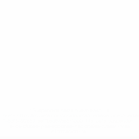
* Suspendida hasta nuevo aviso. <a
href='https://es.uefa.com/insideuefa/mediaservices/medi
148df3492859-aef1bad645a5-1000--fifa-uefa-suspenden-
a-los-clubes-y-selecciones-nacionales-rusas/'>Más
información</a>