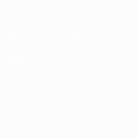
Europeo femenino sub-17 de la UEFA
Partidos
Noticias
Sorteos
Historia
Vídeos
Sobre
Equipos
PÁGINAS
WEB DE LA
UEFA
UEFA.com
Fundación de la
UEFA
ELEGIR IDIOMA
Español
English
Français
Deutsch
Русский
Español
Italiano
Português
Privacidad