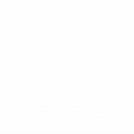
* Suspendida hasta nuevo aviso. <a
href='https://es.uefa.com/insideuefa/mediaservices/medi
148df3492859-aef1bad645a5-1000--fifa-uefa-suspenden-
a-los-clubes-y-selecciones-nacionales-rusas/'>Más
información</a>