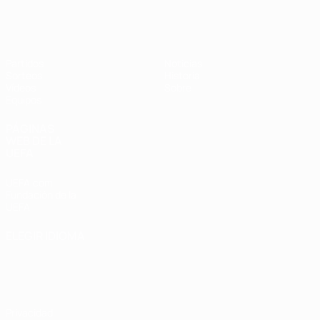
Europeo femenino sub-17 de la UEFA
Partidos
Noticias
Sorteos
Historia
Vídeos
Sobre
Equipos
PÁGINAS
WEB DE LA
UEFA
UEFA.com
Fundación de la
UEFA
ELEGIR IDIOMA
Español
English
Français
Deutsch
Русский
Español
Italiano
Português
Privacidad