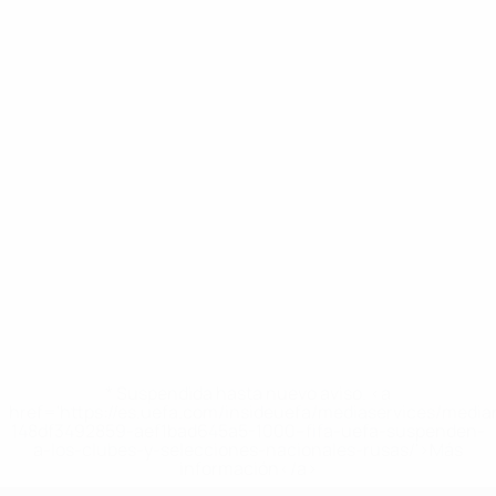
* Suspendida hasta nuevo aviso. <a
href='https://es.uefa.com/insideuefa/mediaservices/medi
148df3492859-aef1bad645a5-1000--fifa-uefa-suspenden-
a-los-clubes-y-selecciones-nacionales-rusas/'>Más
información</a>