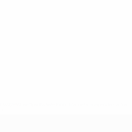
8df3492859-aef1bad645a5-1000--fifa-uefa-suspenden-a-los-
a>