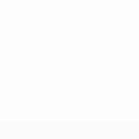
a.com/insideuefa/mediaservices/mediareleases/news/0272-14
lubes-y-selecciones-nacionales-rusas/'>Más información</