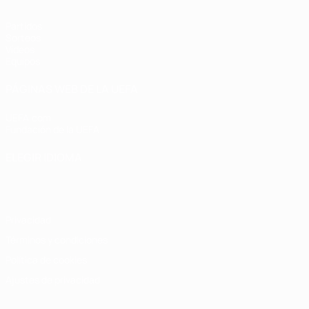
Partidos
Sorteos
Vídeos
Equipos
PÁGINAS WEB DE LA UEFA
UEFA.com
Fundación de la UEFA
ELEGIR IDIOMA
Español
English
Français
Deutsch
Русский
Español
Italiano
Privacidad
Términos y condiciones
Política de cookies
Ajustes de privacidad