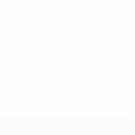
* Suspendida hasta nuevo aviso. <a href='https://es.uef
c
Europeo femenino sub-17 de la UEFA