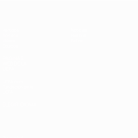
Europeo femenino sub-19 de la UEF
Partidos
Noticias
Sorteos
Historia
Vídeos
Sobre
Equipos
PÁGINAS
WEB DE LA
UEFA
UEFA.com
Fundación de la
UEFA
ELEGIR IDIOMA
Español
English
Français
Deutsch
Русский
Español
Italiano
Português
Privacidad