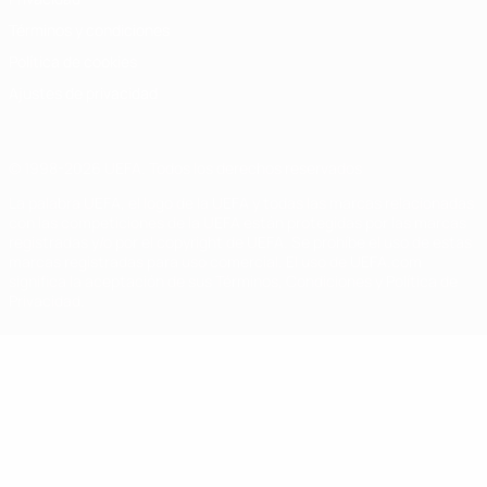
Términos y condiciones
Política de cookies
Ajustes de privacidad
© 1998-2026 UEFA. Todos los derechos reservados
La palabra UEFA, el logo de la UEFA y todas las marcas relacionadas
con las competiciones de la UEFA están protegidas por las marcas
registradas y/o por el copyright de UEFA. Se prohíbe el uso de estas
marcas registradas para uso comercial. El uso de UEFA.com
significa la aceptación de sus Términos, Condiciones y Política de
Privacidad.