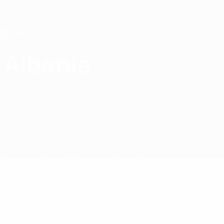
Saltar
al
contenido
principal
Europeo femenino sub-19 de la UEFA
Albania
Albania Estadísticas Femenino sub-19 2027
Resumen
Partidos
Estadísticas
Plantilla
* Suspendida hasta nuevo aviso. <a
href='https://es.uefa.com/insideuefa/mediaservices/medi
148df3492859-aef1bad645a5-1000--fifa-uefa-suspenden-
a-los-clubes-y-selecciones-nacionales-rusas/'>Más
información</a>