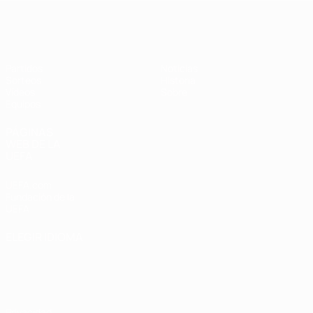
Europeo femenino sub-19 de la UEF
Partidos
Noticias
Sorteos
Historia
Vídeos
Sobre
Equipos
PÁGINAS
WEB DE LA
UEFA
UEFA.com
Fundación de la
UEFA
ELEGIR IDIOMA
Español
English
Français
Deutsch
Русский
Español
Italiano
Português
Privacidad