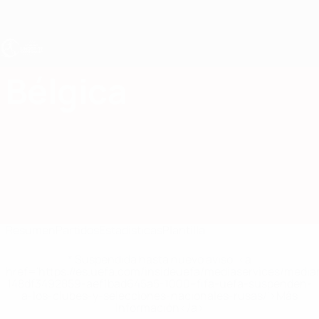
Saltar
al
contenido
principal
Europeo femenino sub-19 de la UEFA
Bélgica
Bélgica Estadísticas Femenino sub-19 2027
Resumen
Partidos
Estadísticas
Plantilla
* Suspendida hasta nuevo aviso. <a
href='https://es.uefa.com/insideuefa/mediaservices/medi
148df3492859-aef1bad645a5-1000--fifa-uefa-suspenden-
a-los-clubes-y-selecciones-nacionales-rusas/'>Más
información</a>