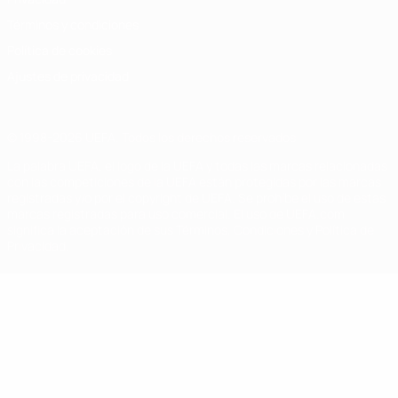
Términos y condiciones
Política de cookies
Ajustes de privacidad
© 1998-2026 UEFA. Todos los derechos reservados
La palabra UEFA, el logo de la UEFA y todas las marcas relacionadas
con las competiciones de la UEFA están protegidas por las marcas
registradas y/o por el copyright de UEFA. Se prohíbe el uso de estas
marcas registradas para uso comercial. El uso de UEFA.com
significa la aceptación de sus Términos, Condiciones y Política de
Privacidad.