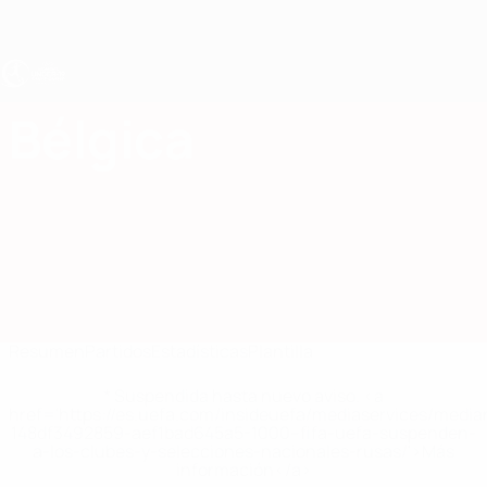
Saltar
al
contenido
principal
Europeo femenino sub-19 de la UEFA
Bélgica
Bélgica Femenino sub-19 2027
Resumen
Partidos
Estadísticas
Plantilla
* Suspendida hasta nuevo aviso. <a
href='https://es.uefa.com/insideuefa/mediaservices/medi
148df3492859-aef1bad645a5-1000--fifa-uefa-suspenden-
a-los-clubes-y-selecciones-nacionales-rusas/'>Más
información</a>