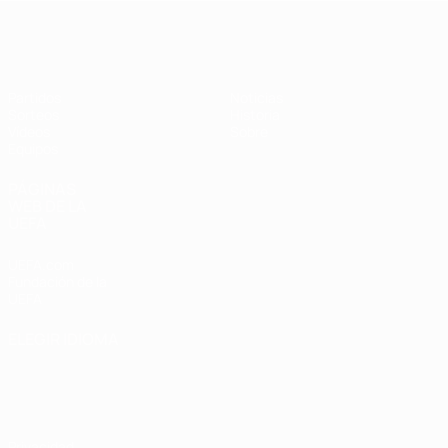
Europeo femenino sub-19 de la UEF
Partidos
Noticias
Sorteos
Historia
Vídeos
Sobre
Equipos
PÁGINAS
WEB DE LA
UEFA
UEFA.com
Fundación de la
UEFA
ELEGIR IDIOMA
Español
English
Français
Deutsch
Русский
Español
Italiano
Português
Privacidad