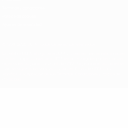
Términos y condiciones
Política de cookies
Ajustes de privacidad
© 1998-2026 UEFA. Todos los derechos reservados
La palabra UEFA, el logo de la UEFA y todas las marcas relacionadas
con las competiciones de la UEFA están protegidas por las marcas
registradas y/o por el copyright de UEFA. Se prohíbe el uso de estas
marcas registradas para uso comercial. El uso de UEFA.com
significa la aceptación de sus Términos, Condiciones y Política de
Privacidad.