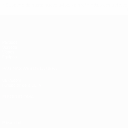
* Suspendida hasta nuevo aviso. <a href='https://es.uef
c
Europeo femenino sub-19 de la UEF
Partidos
Sorteos
Vídeos
Equipos
PÁGINAS WEB DE LA UEFA
UEFA.com
Fundación de la UEFA
ELEGIR IDIOMA
Español
English
Français
Deutsch
Русский
Español
Italiano
Privacidad