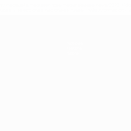
a.com/insideuefa/mediaservices/mediareleases/news/0272-14
lubes-y-selecciones-nacionales-rusas/'>Más información</
A
Noticias
Historia
Sobre
Português