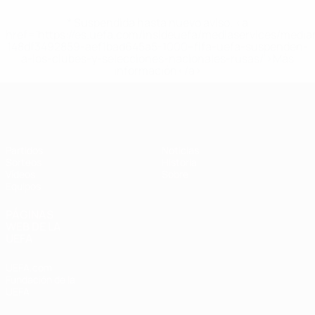
* Suspendida hasta nuevo aviso. <a
href='https://es.uefa.com/insideuefa/mediaservices/medi
148df3492859-aef1bad645a5-1000--fifa-uefa-suspenden-
a-los-clubes-y-selecciones-nacionales-rusas/'>Más
información</a>
Europeo femenino sub-19 de la UEF
Partidos
Noticias
Sorteos
Historia
Vídeos
Sobre
Equipos
PÁGINAS
WEB DE LA
UEFA
UEFA.com
Fundación de la
UEFA