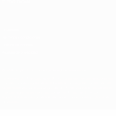
ELEGIR IDIOMA
Español
English
Français
Deutsch
Русский
Español
Italiano
Português
Privacidad
Términos y condiciones
Política de cookies
Ajustes de privacidad
© 1998-2026 UEFA. Todos los derechos reservados
La palabra UEFA, el logo de la UEFA y todas las marcas relacionadas
con las competiciones de la UEFA están protegidas por las marcas
registradas y/o por el copyright de UEFA. Se prohíbe el uso de estas
marcas registradas para uso comercial. El uso de UEFA.com
significa la aceptación de sus Términos, Condiciones y Política de
Privacidad.