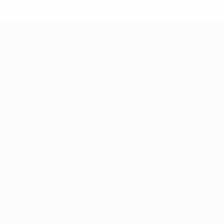
a-los-clubes-y-selecciones-nacionales-rusas/'>Más
información</a>
Europeo femenino sub-19 de la UEF
Partidos
Noticias
Sorteos
Historia
Vídeos
Sobre
Equipos
PÁGINAS
WEB DE LA
UEFA
UEFA.com
Fundación de la
UEFA
ELEGIR IDIOMA
Español
English
Français
Deutsch
Русский
Español
Italiano
Português