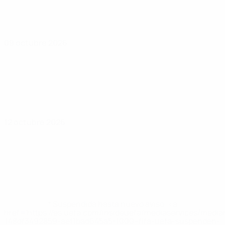
09 octubre 2026
12 octubre 2026
* Suspendida hasta nuevo aviso. <a
href='https://es.uefa.com/insideuefa/mediaservices/medi
148df3492859-aef1bad645a5-1000--fifa-uefa-suspenden-