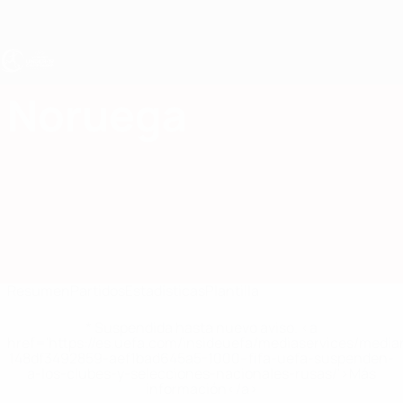
Saltar
al
contenido
principal
Europeo femenino sub-19 de la UEFA
Noruega
Noruega Estadísticas Femenino sub-19 2027
Resumen
Partidos
Estadísticas
Plantilla
* Suspendida hasta nuevo aviso. <a
href='https://es.uefa.com/insideuefa/mediaservices/medi
148df3492859-aef1bad645a5-1000--fifa-uefa-suspenden-
a-los-clubes-y-selecciones-nacionales-rusas/'>Más
información</a>