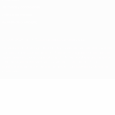
Términos y condiciones
Política de cookies
Ajustes de privacidad
© 1998-2026 UEFA. Todos los derechos reservados
La palabra UEFA, el logo de la UEFA y todas las marcas relacionadas
con las competiciones de la UEFA están protegidas por las marcas
registradas y/o por el copyright de UEFA. Se prohíbe el uso de estas
marcas registradas para uso comercial. El uso de UEFA.com
significa la aceptación de sus Términos, Condiciones y Política de
Privacidad.