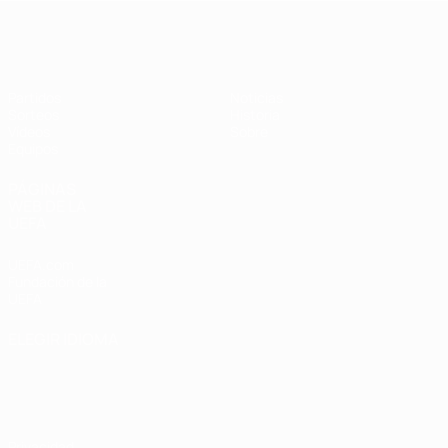
Europeo femenino sub-19 de la UEF
Partidos
Noticias
Sorteos
Historia
Vídeos
Sobre
Equipos
PÁGINAS
WEB DE LA
UEFA
UEFA.com
Fundación de la
UEFA
ELEGIR IDIOMA
Español
English
Français
Deutsch
Русский
Español
Italiano
Português
Privacidad