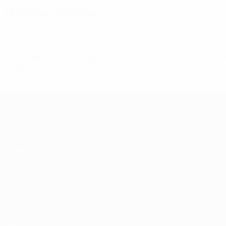
Últimas noticias
* Suspendida hasta nuevo aviso. <a
href='https://es.uefa.com/insideuefa/mediaservices/medi
148df3492859-aef1bad645a5-1000--fifa-uefa-suspenden-
a-los-clubes-y-selecciones-nacionales-rusas/'>Más
información</a>
Europeo femenino sub-19 de la UEF
Partidos
Noticias
Sorteos
Historia
Vídeos
Sobre
Equipos
PÁGINAS
WEB DE LA
UEFA
UEFA.com