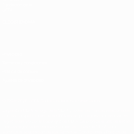
Fundación de la
UEFA
ELEGIR IDIOMA
Español
English
Français
Deutsch
Русский
Español
Italiano
Português
Privacidad
Términos y condiciones
Política de cookies
Ajustes de privacidad
© 1998-2026 UEFA. Todos los derechos reservados
La palabra UEFA, el logo de la UEFA y todas las marcas relacionadas
con las competiciones de la UEFA están protegidas por las marcas
registradas y/o por el copyright de UEFA. Se prohíbe el uso de estas
marcas registradas para uso comercial. El uso de UEFA.com
significa la aceptación de sus Términos, Condiciones y Política de