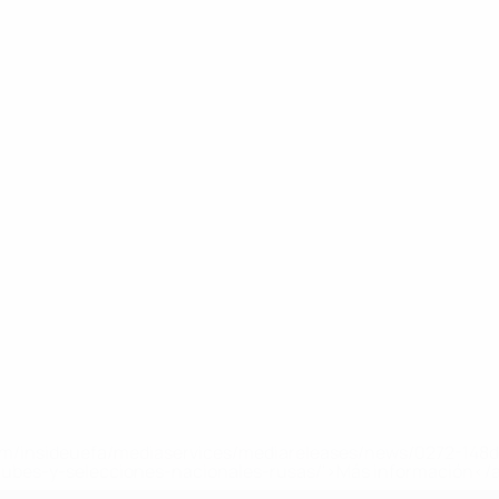
a.com/insideuefa/mediaservices/mediareleases/news/0272-14
lubes-y-selecciones-nacionales-rusas/'>Más información</