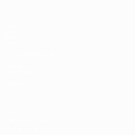
Europeo femenino sub-19 de la UEF
Partidos
Sorteos
Vídeos
Equipos
PÁGINAS WEB DE LA UEFA
UEFA.com
Fundación de la UEFA
ELEGIR IDIOMA
Español
English
Français
Deutsch
Русский
Español
Italiano
Privacidad
Términos y condiciones
Política de cookies