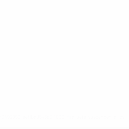
8df3492859-aef1bad645a5-1000--fifa-uefa-suspenden-a-los-
a>