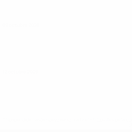
09 octubre 2026
12 octubre 2026
* Suspendida hasta nuevo aviso. <a href='https://es.uef
c