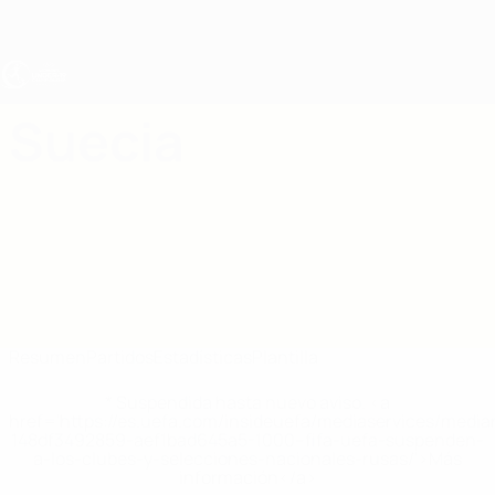
Saltar
al
contenido
principal
Europeo femenino sub-19 de la UEFA
Suecia
Suecia Estadísticas Femenino sub-19 2027
Resumen
Partidos
Estadísticas
Plantilla
* Suspendida hasta nuevo aviso. <a
href='https://es.uefa.com/insideuefa/mediaservices/medi
148df3492859-aef1bad645a5-1000--fifa-uefa-suspenden-
a-los-clubes-y-selecciones-nacionales-rusas/'>Más
información</a>