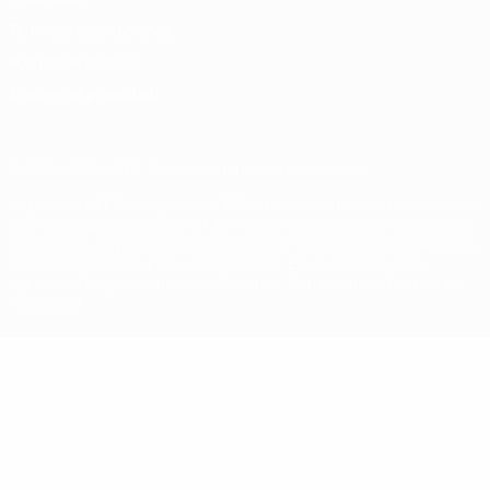
Términos y condiciones
Política de cookies
Ajustes de privacidad
© 1998-2026 UEFA. Todos los derechos reservados
La palabra UEFA, el logo de la UEFA y todas las marcas relacionadas
con las competiciones de la UEFA están protegidas por las marcas
registradas y/o por el copyright de UEFA. Se prohíbe el uso de estas
marcas registradas para uso comercial. El uso de UEFA.com
significa la aceptación de sus Términos, Condiciones y Política de
Privacidad.