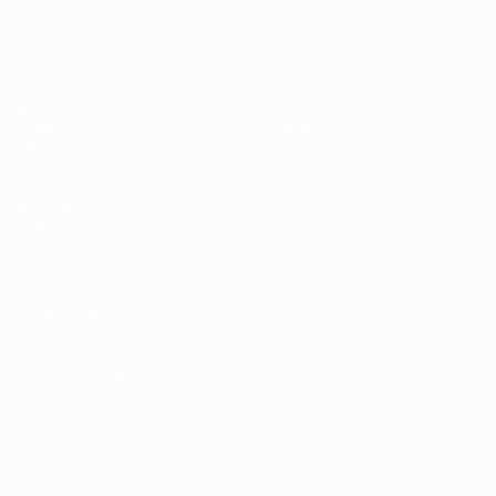
Europeo femenino sub-19 de la UEF
Partidos
Noticias
Sorteos
Historia
Vídeos
Sobre
Equipos
PÁGINAS
WEB DE LA
UEFA
UEFA.com
Fundación de la
UEFA
ELEGIR IDIOMA
Español
English
Français
Deutsch
Русский
Español
Italiano
Português
Privacidad