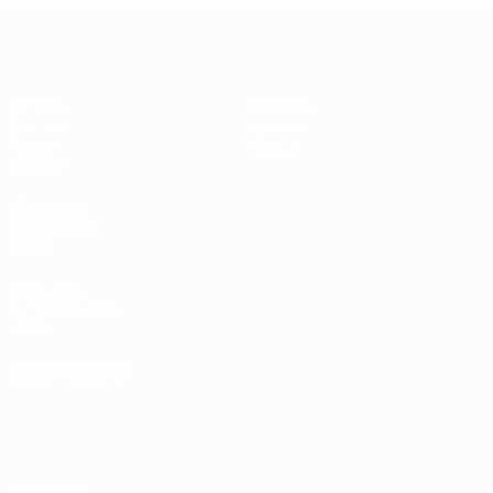
Europeo femenino sub-19 de la UEF
Partidos
Noticias
Sorteos
Historia
Vídeos
Sobre
Equipos
PÁGINAS
WEB DE LA
UEFA
UEFA.com
Fundación de la
UEFA
ELEGIR IDIOMA
Español
English
Français
Deutsch
Русский
Español
Italiano
Português
Privacidad