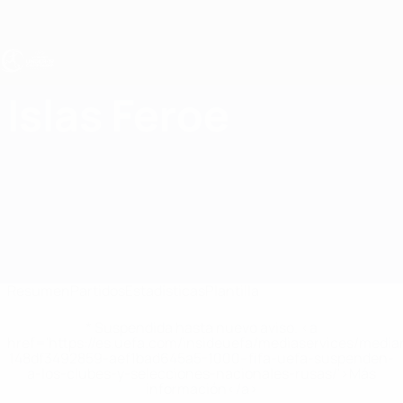
Saltar
al
contenido
principal
Europeo femenino sub-19 de la UEFA
Islas Feroe
Islas Feroe Estadísticas Femenino sub-19 2027
Resumen
Partidos
Estadísticas
Plantilla
* Suspendida hasta nuevo aviso. <a
href='https://es.uefa.com/insideuefa/mediaservices/medi
148df3492859-aef1bad645a5-1000--fifa-uefa-suspenden-
a-los-clubes-y-selecciones-nacionales-rusas/'>Más
información</a>