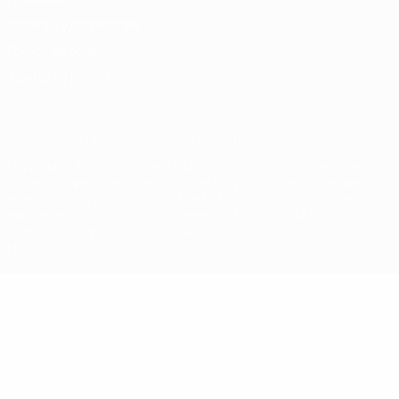
Términos y condiciones
Política de cookies
Ajustes de privacidad
© 1998-2026 UEFA. Todos los derechos reservados
La palabra UEFA, el logo de la UEFA y todas las marcas relacionadas
con las competiciones de la UEFA están protegidas por las marcas
registradas y/o por el copyright de UEFA. Se prohíbe el uso de estas
marcas registradas para uso comercial. El uso de UEFA.com
significa la aceptación de sus Términos, Condiciones y Política de
Privacidad.