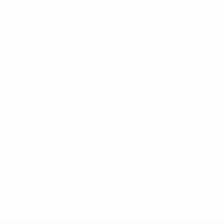
* Suspendida hasta nuevo aviso. <a
href='https://es.uefa.com/insideuefa/mediaservices/medi
148df3492859-aef1bad645a5-1000--fifa-uefa-suspenden-
a-los-clubes-y-selecciones-nacionales-rusas/'>Más
información</a>