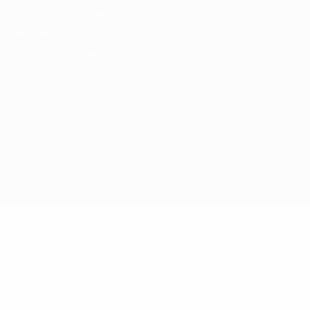
Términos y condiciones
Política de cookies
Ajustes de privacidad
© 1998-2026 UEFA. Todos los derechos reservados
La palabra UEFA, el logo de la UEFA y todas las marcas relacionadas
con las competiciones de la UEFA están protegidas por las marcas
registradas y/o por el copyright de UEFA. Se prohíbe el uso de estas
marcas registradas para uso comercial. El uso de UEFA.com
significa la aceptación de sus Términos, Condiciones y Política de
Privacidad.