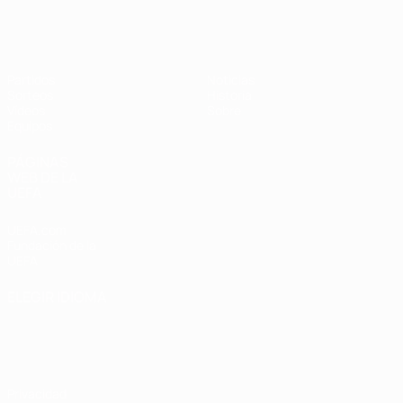
Europeo femenino sub-19 de la UEF
Partidos
Noticias
Sorteos
Historia
Vídeos
Sobre
Equipos
PÁGINAS
WEB DE LA
UEFA
UEFA.com
Fundación de la
UEFA
ELEGIR IDIOMA
Español
English
Français
Deutsch
Русский
Español
Italiano
Português
Privacidad