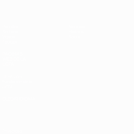
Europeo femenino sub-19 de la UEF
Partidos
Noticias
Sorteos
Historia
Vídeos
Sobre
Equipos
PÁGINAS
WEB DE LA
UEFA
UEFA.com
Fundación de la
UEFA
ELEGIR IDIOMA
Español
English
Français
Deutsch
Русский
Español
Italiano
Português
Privacidad