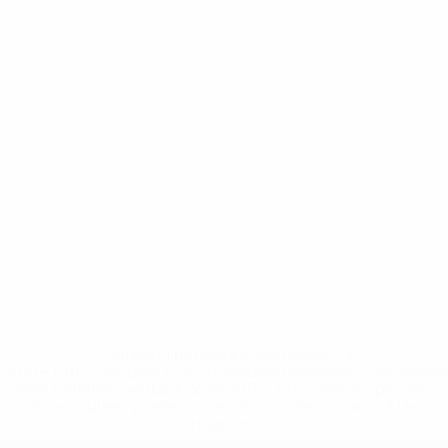
* Suspendida hasta nuevo aviso. <a
href='https://es.uefa.com/insideuefa/mediaservices/medi
148df3492859-aef1bad645a5-1000--fifa-uefa-suspenden-
a-los-clubes-y-selecciones-nacionales-rusas/'>Más
información</a>