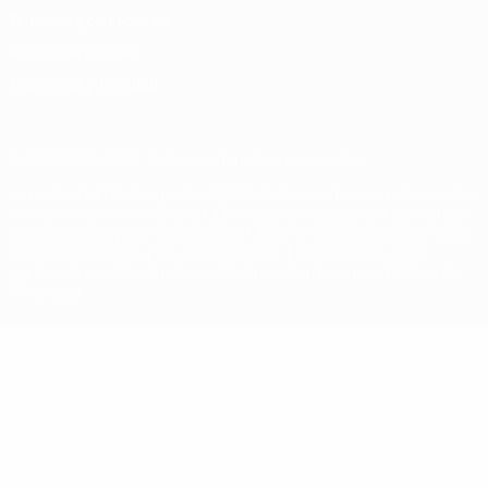
Términos y condiciones
Política de cookies
Ajustes de privacidad
© 1998-2026 UEFA. Todos los derechos reservados
La palabra UEFA, el logo de la UEFA y todas las marcas relacionadas
con las competiciones de la UEFA están protegidas por las marcas
registradas y/o por el copyright de UEFA. Se prohíbe el uso de estas
marcas registradas para uso comercial. El uso de UEFA.com
significa la aceptación de sus Términos, Condiciones y Política de
Privacidad.