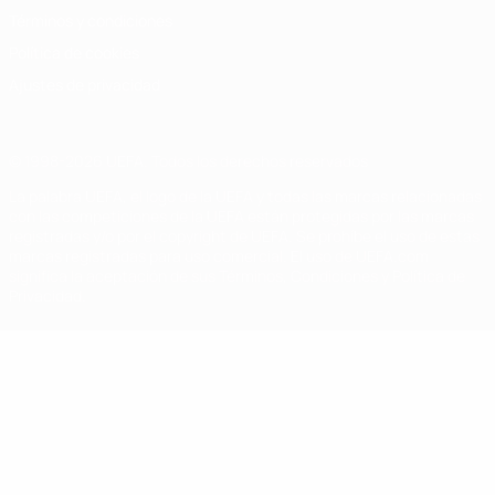
Términos y condiciones
Política de cookies
Ajustes de privacidad
© 1998-2026 UEFA. Todos los derechos reservados
La palabra UEFA, el logo de la UEFA y todas las marcas relacionadas
con las competiciones de la UEFA están protegidas por las marcas
registradas y/o por el copyright de UEFA. Se prohíbe el uso de estas
marcas registradas para uso comercial. El uso de UEFA.com
significa la aceptación de sus Términos, Condiciones y Política de
Privacidad.