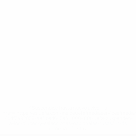
* Suspendida hasta nuevo aviso. <a
href='https://es.uefa.com/insideuefa/mediaservices/medi
148df3492859-aef1bad645a5-1000--fifa-uefa-suspenden-
a-los-clubes-y-selecciones-nacionales-rusas/'>Más
información</a>