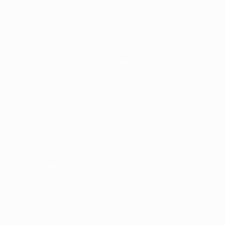
Europeo femenino sub-19 de la UEF
Partidos
Noticias
Sorteos
Historia
Vídeos
Sobre
Equipos
PÁGINAS
WEB DE LA
UEFA
UEFA.com
Fundación de la
UEFA
ELEGIR IDIOMA
Español
English
Français
Deutsch
Русский
Español
Italiano
Português
Privacidad