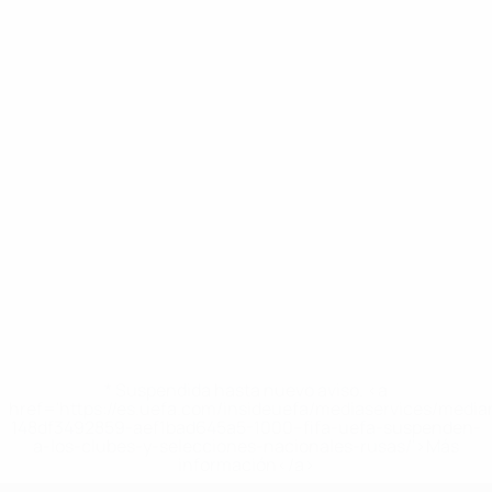
* Suspendida hasta nuevo aviso. <a
href='https://es.uefa.com/insideuefa/mediaservices/medi
148df3492859-aef1bad645a5-1000--fifa-uefa-suspenden-
a-los-clubes-y-selecciones-nacionales-rusas/'>Más
información</a>