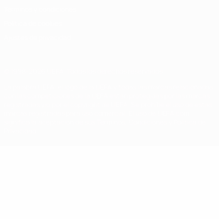
Términos y condiciones
Política de cookies
Ajustes de privacidad
© 1998-2026 UEFA. Todos los derechos reservados
La palabra UEFA, el logo de la UEFA y todas las marcas relacionadas
con las competiciones de la UEFA están protegidas por las marcas
registradas y/o por el copyright de UEFA. Se prohíbe el uso de estas
marcas registradas para uso comercial. El uso de UEFA.com
significa la aceptación de sus Términos, Condiciones y Política de
Privacidad.