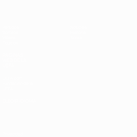
Europeo femenino sub-19 de la UEF
Partidos
Noticias
Sorteos
Historia
Vídeos
Sobre
Equipos
PÁGINAS
WEB DE LA
UEFA
UEFA.com
Fundación de la
UEFA
ELEGIR IDIOMA
Español
English
Français
Deutsch
Русский
Español
Italiano
Português
Privacidad