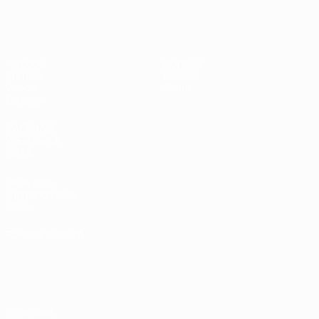
Europeo femenino sub-19 de la UEF
Partidos
Noticias
Sorteos
Historia
Vídeos
Sobre
Equipos
PÁGINAS
WEB DE LA
UEFA
UEFA.com
Fundación de la
UEFA
ELEGIR IDIOMA
Español
English
Français
Deutsch
Русский
Español
Italiano
Português
Privacidad