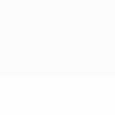
Términos y condiciones
Política de cookies
Ajustes de privacidad
© 1998-2026 UEFA. Todos los derechos reservados
La palabra UEFA, el logo de la UEFA y todas las marcas relacionadas
con las competiciones de la UEFA están protegidas por las marcas
registradas y/o por el copyright de UEFA. Se prohíbe el uso de estas
marcas registradas para uso comercial. El uso de UEFA.com
significa la aceptación de sus Términos, Condiciones y Política de
Privacidad.