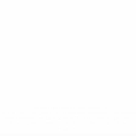
* Suspendida hasta nuevo aviso. <a
href='https://es.uefa.com/insideuefa/mediaservices/medi
148df3492859-aef1bad645a5-1000--fifa-uefa-suspenden-
a-los-clubes-y-selecciones-nacionales-rusas/'>Más
información</a>