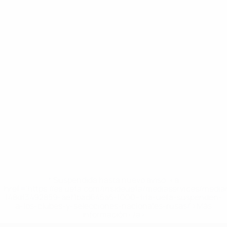
* Suspendida hasta nuevo aviso. <a
href='https://es.uefa.com/insideuefa/mediaservices/medi
148df3492859-aef1bad645a5-1000--fifa-uefa-suspenden-
a-los-clubes-y-selecciones-nacionales-rusas/'>Más
información</a>