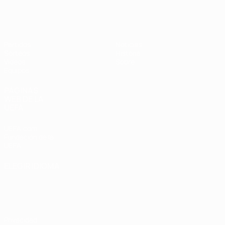
Europeo femenino sub-19 de la UEF
Partidos
Noticias
Sorteos
Historia
Vídeos
Sobre
Equipos
PÁGINAS
WEB DE LA
UEFA
UEFA.com
Fundación de la
UEFA
ELEGIR IDIOMA
Español
English
Français
Deutsch
Русский
Español
Italiano
Português
Privacidad