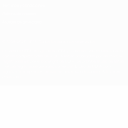
Términos y condiciones
Política de cookies
Ajustes de privacidad
© 1998-2026 UEFA. Todos los derechos reservados
La palabra UEFA, el logo de la UEFA y todas las marcas relacionadas
con las competiciones de la UEFA están protegidas por las marcas
registradas y/o por el copyright de UEFA. Se prohíbe el uso de estas
marcas registradas para uso comercial. El uso de UEFA.com
significa la aceptación de sus Términos, Condiciones y Política de
Privacidad.