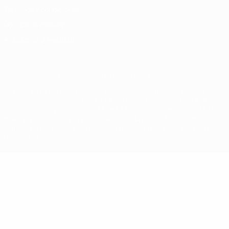
Términos y condiciones
Política de cookies
Ajustes de privacidad
© 1998-2026 UEFA. Todos los derechos reservados
La palabra UEFA, el logo de la UEFA y todas las marcas relacionadas
con las competiciones de la UEFA están protegidas por las marcas
registradas y/o por el copyright de UEFA. Se prohíbe el uso de estas
marcas registradas para uso comercial. El uso de UEFA.com
significa la aceptación de sus Términos, Condiciones y Política de
Privacidad.