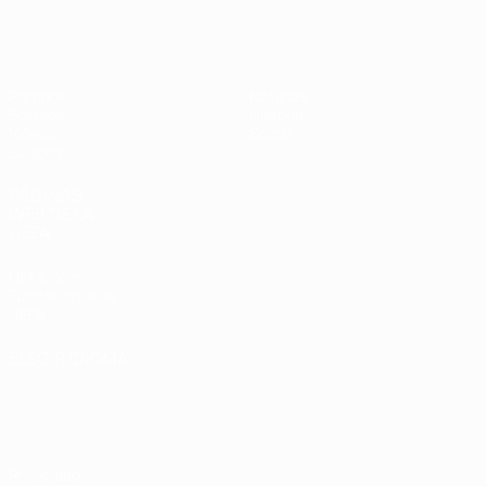
Europeo femenino sub-19 de la UEF
Partidos
Noticias
Sorteos
Historia
Vídeos
Sobre
Equipos
PÁGINAS
WEB DE LA
UEFA
UEFA.com
Fundación de la
UEFA
ELEGIR IDIOMA
Español
English
Français
Deutsch
Русский
Español
Italiano
Português
Privacidad