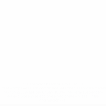
* Suspendida hasta nuevo aviso. <a
href='https://es.uefa.com/insideuefa/mediaservices/medi
148df3492859-aef1bad645a5-1000--fifa-uefa-suspenden-
a-los-clubes-y-selecciones-nacionales-rusas/'>Más
información</a>