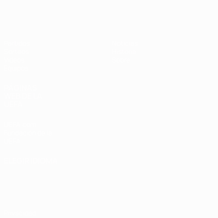
Europeo femenino sub-19 de la UEF
Partidos
Noticias
Sorteos
Historia
Vídeos
Sobre
Equipos
PÁGINAS
WEB DE LA
UEFA
UEFA.com
Fundación de la
UEFA
ELEGIR IDIOMA
Español
English
Français
Deutsch
Русский
Español
Italiano
Português
Privacidad