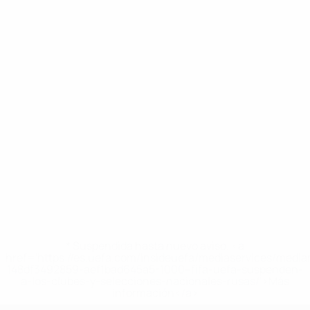
* Suspendida hasta nuevo aviso. <a
href='https://es.uefa.com/insideuefa/mediaservices/medi
148df3492859-aef1bad645a5-1000--fifa-uefa-suspenden-
a-los-clubes-y-selecciones-nacionales-rusas/'>Más
información</a>