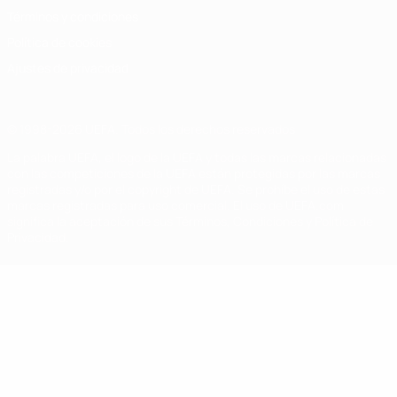
Términos y condiciones
Política de cookies
Ajustes de privacidad
© 1998-2026 UEFA. Todos los derechos reservados
La palabra UEFA, el logo de la UEFA y todas las marcas relacionadas
con las competiciones de la UEFA están protegidas por las marcas
registradas y/o por el copyright de UEFA. Se prohíbe el uso de estas
marcas registradas para uso comercial. El uso de UEFA.com
significa la aceptación de sus Términos, Condiciones y Política de
Privacidad.