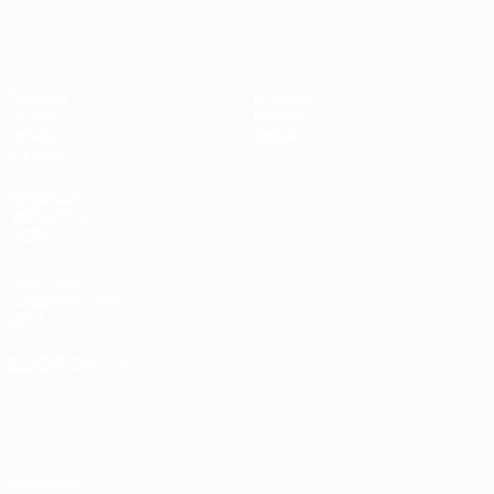
Europeo femenino sub-19 de la UEF
Partidos
Noticias
Sorteos
Historia
Vídeos
Sobre
Equipos
PÁGINAS
WEB DE LA
UEFA
UEFA.com
Fundación de la
UEFA
ELEGIR IDIOMA
Español
English
Français
Deutsch
Русский
Español
Italiano
Português
Privacidad