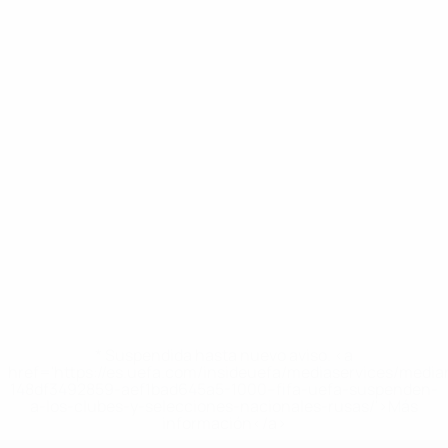
* Suspendida hasta nuevo aviso. <a
href='https://es.uefa.com/insideuefa/mediaservices/medi
148df3492859-aef1bad645a5-1000--fifa-uefa-suspenden-
a-los-clubes-y-selecciones-nacionales-rusas/'>Más
información</a>