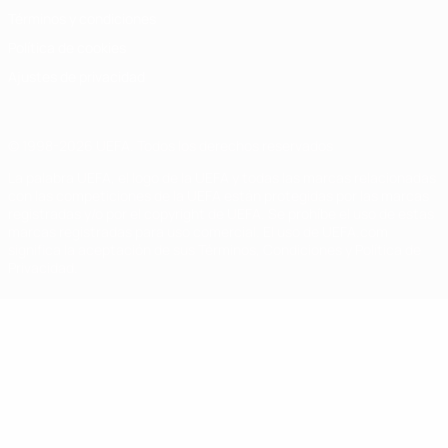
Términos y condiciones
Política de cookies
Ajustes de privacidad
© 1998-2026 UEFA. Todos los derechos reservados
La palabra UEFA, el logo de la UEFA y todas las marcas relacionadas
con las competiciones de la UEFA están protegidas por las marcas
registradas y/o por el copyright de UEFA. Se prohíbe el uso de estas
marcas registradas para uso comercial. El uso de UEFA.com
significa la aceptación de sus Términos, Condiciones y Política de
Privacidad.