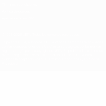
Términos y condiciones
Política de cookies
Ajustes de privacidad
© 1998-2026 UEFA. Todos los derechos reservados
La palabra UEFA, el logo de la UEFA y todas las marcas relacionadas
con las competiciones de la UEFA están protegidas por las marcas
registradas y/o por el copyright de UEFA. Se prohíbe el uso de estas
marcas registradas para uso comercial. El uso de UEFA.com
significa la aceptación de sus Términos, Condiciones y Política de
Privacidad.