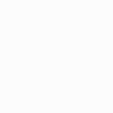
Europeo femenino sub-19 de la UEF
Partidos
Noticias
Sorteos
Historia
Vídeos
Sobre
Equipos
PÁGINAS
WEB DE LA
UEFA
UEFA.com
Fundación de la
UEFA
ELEGIR IDIOMA
Español
English
Français
Deutsch
Русский
Español
Italiano
Português
Privacidad