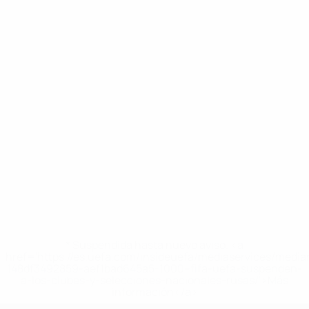
* Suspendida hasta nuevo aviso. <a
href='https://es.uefa.com/insideuefa/mediaservices/medi
148df3492859-aef1bad645a5-1000--fifa-uefa-suspenden-
a-los-clubes-y-selecciones-nacionales-rusas/'>Más
información</a>