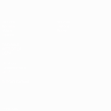
Europeo femenino sub-19 de la UEF
Partidos
Noticias
Sorteos
Historia
Vídeos
Sobre
Equipos
PÁGINAS
WEB DE LA
UEFA
UEFA.com
Fundación de la
UEFA
ELEGIR IDIOMA
Español
English
Français
Deutsch
Русский
Español
Italiano
Português
Privacidad