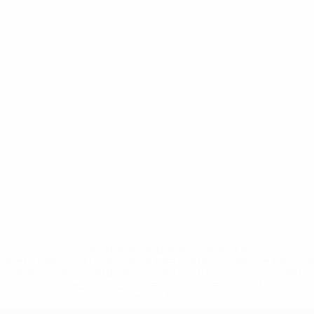
* Suspendida hasta nuevo aviso. <a
href='https://es.uefa.com/insideuefa/mediaservices/medi
148df3492859-aef1bad645a5-1000--fifa-uefa-suspenden-
a-los-clubes-y-selecciones-nacionales-rusas/'>Más
información</a>