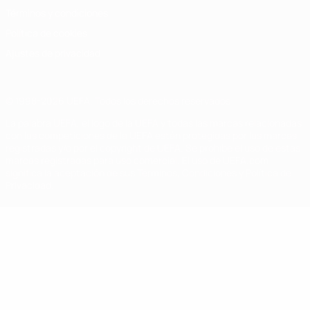
Términos y condiciones
Política de cookies
Ajustes de privacidad
© 1998-2026 UEFA. Todos los derechos reservados
La palabra UEFA, el logo de la UEFA y todas las marcas relacionadas
con las competiciones de la UEFA están protegidas por las marcas
registradas y/o por el copyright de UEFA. Se prohíbe el uso de estas
marcas registradas para uso comercial. El uso de UEFA.com
significa la aceptación de sus Términos, Condiciones y Política de
Privacidad.