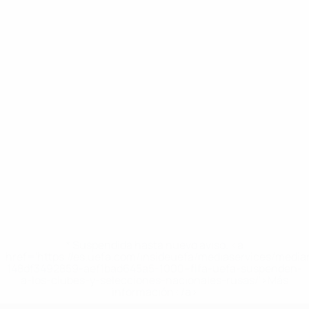
* Suspendida hasta nuevo aviso. <a
href='https://es.uefa.com/insideuefa/mediaservices/medi
148df3492859-aef1bad645a5-1000--fifa-uefa-suspenden-
a-los-clubes-y-selecciones-nacionales-rusas/'>Más
información</a>