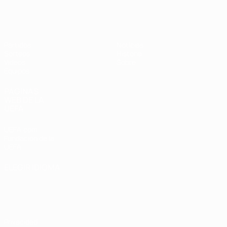
Europeo femenino sub-19 de la UEF
Partidos
Noticias
Sorteos
Historia
Vídeos
Sobre
Equipos
PÁGINAS
WEB DE LA
UEFA
UEFA.com
Fundación de la
UEFA
ELEGIR IDIOMA
Español
English
Français
Deutsch
Русский
Español
Italiano
Português
Privacidad