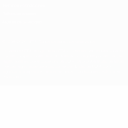
Términos y condiciones
Política de cookies
Ajustes de privacidad
© 1998-2026 UEFA. Todos los derechos reservados
La palabra UEFA, el logo de la UEFA y todas las marcas relacionadas
con las competiciones de la UEFA están protegidas por las marcas
registradas y/o por el copyright de UEFA. Se prohíbe el uso de estas
marcas registradas para uso comercial. El uso de UEFA.com
significa la aceptación de sus Términos, Condiciones y Política de
Privacidad.