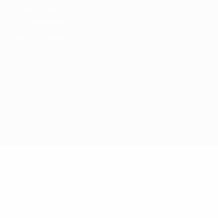
Términos y condiciones
Política de cookies
Ajustes de privacidad
© 1998-2026 UEFA. Todos los derechos reservados
La palabra UEFA, el logo de la UEFA y todas las marcas relacionadas
con las competiciones de la UEFA están protegidas por las marcas
registradas y/o por el copyright de UEFA. Se prohíbe el uso de estas
marcas registradas para uso comercial. El uso de UEFA.com
significa la aceptación de sus Términos, Condiciones y Política de
Privacidad.