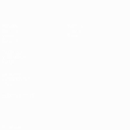
Europeo femenino sub-19 de la UEF
Partidos
Noticias
Sorteos
Historia
Vídeos
Sobre
Equipos
PÁGINAS
WEB DE LA
UEFA
UEFA.com
Fundación de la
UEFA
ELEGIR IDIOMA
Español
English
Français
Deutsch
Русский
Español
Italiano
Português
Privacidad