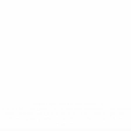
* Suspendida hasta nuevo aviso. <a
href='https://es.uefa.com/insideuefa/mediaservices/medi
148df3492859-aef1bad645a5-1000--fifa-uefa-suspenden-
a-los-clubes-y-selecciones-nacionales-rusas/'>Más
información</a>