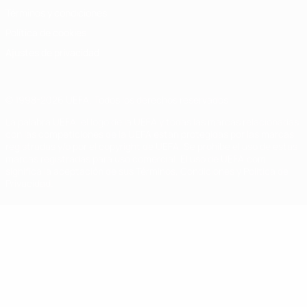
Términos y condiciones
Política de cookies
Ajustes de privacidad
© 1998-2026 UEFA. Todos los derechos reservados
La palabra UEFA, el logo de la UEFA y todas las marcas relacionadas
con las competiciones de la UEFA están protegidas por las marcas
registradas y/o por el copyright de UEFA. Se prohíbe el uso de estas
marcas registradas para uso comercial. El uso de UEFA.com
significa la aceptación de sus Términos, Condiciones y Política de
Privacidad.