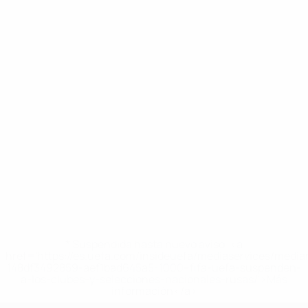
* Suspendida hasta nuevo aviso. <a
href='https://es.uefa.com/insideuefa/mediaservices/medi
148df3492859-aef1bad645a5-1000--fifa-uefa-suspenden-
a-los-clubes-y-selecciones-nacionales-rusas/'>Más
información</a>