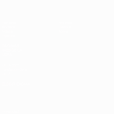
Europeo femenino sub-19 de la UEF
Partidos
Noticias
Sorteos
Historia
Vídeos
Sobre
Equipos
PÁGINAS
WEB DE LA
UEFA
UEFA.com
Fundación de la
UEFA
ELEGIR IDIOMA
Español
English
Français
Deutsch
Русский
Español
Italiano
Português
Privacidad