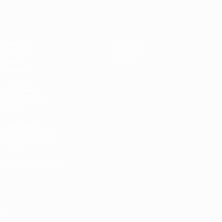
Europeo femenino sub-19 de la UEF
Partidos
Noticias
Sorteos
Historia
Vídeos
Sobre
Equipos
PÁGINAS
WEB DE LA
UEFA
UEFA.com
Fundación de la
UEFA
ELEGIR IDIOMA
Español
English
Français
Deutsch
Русский
Español
Italiano
Português
Privacidad