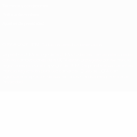
Términos y condiciones
Política de cookies
Ajustes de privacidad
© 1998-2026 UEFA. Todos los derechos reservados
La palabra UEFA, el logo de la UEFA y todas las marcas relacionadas
con las competiciones de la UEFA están protegidas por las marcas
registradas y/o por el copyright de UEFA. Se prohíbe el uso de estas
marcas registradas para uso comercial. El uso de UEFA.com
significa la aceptación de sus Términos, Condiciones y Política de
Privacidad.