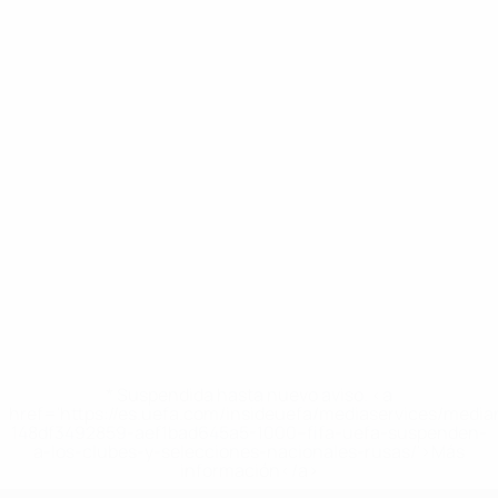
* Suspendida hasta nuevo aviso. <a
href='https://es.uefa.com/insideuefa/mediaservices/medi
148df3492859-aef1bad645a5-1000--fifa-uefa-suspenden-
a-los-clubes-y-selecciones-nacionales-rusas/'>Más
información</a>