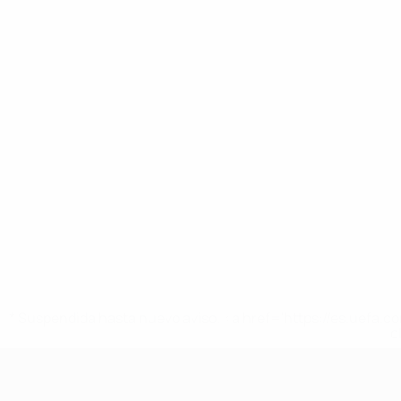
* Suspendida hasta nuevo aviso. <a href='https://es.uef
c
Europeo femenino sub-19 de la UEF