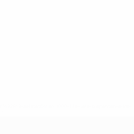
8df3492859-aef1bad645a5-1000--fifa-uefa-suspenden-a-los-
a>