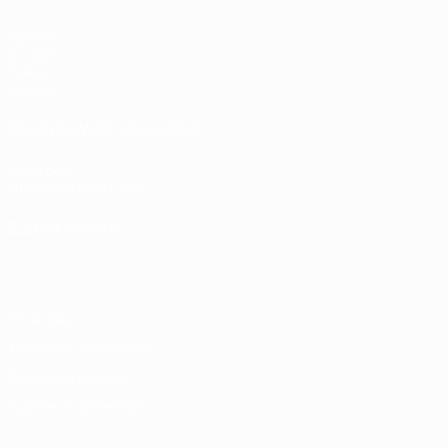
Partidos
Sorteos
Vídeos
Equipos
PÁGINAS WEB DE LA UEFA
UEFA.com
Fundación de la UEFA
ELEGIR IDIOMA
Español
English
Français
Deutsch
Русский
Español
Italiano
Privacidad
Términos y condiciones
Política de cookies
Ajustes de privacidad