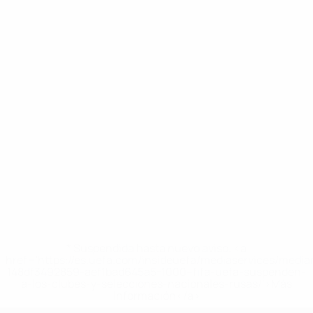
* Suspendida hasta nuevo aviso. <a
href='https://es.uefa.com/insideuefa/mediaservices/medi
148df3492859-aef1bad645a5-1000--fifa-uefa-suspenden-
a-los-clubes-y-selecciones-nacionales-rusas/'>Más
información</a>