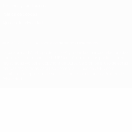
Términos y condiciones
Política de cookies
Ajustes de privacidad
© 1998-2026 UEFA. Todos los derechos reservados
La palabra UEFA, el logo de la UEFA y todas las marcas relacionadas
con las competiciones de la UEFA están protegidas por las marcas
registradas y/o por el copyright de UEFA. Se prohíbe el uso de estas
marcas registradas para uso comercial. El uso de UEFA.com
significa la aceptación de sus Términos, Condiciones y Política de
Privacidad.