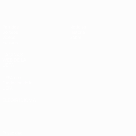
Europeo femenino sub-19 de la UEF
Partidos
Noticias
Sorteos
Historia
Vídeos
Sobre
Equipos
PÁGINAS
WEB DE LA
UEFA
UEFA.com
Fundación de la
UEFA
ELEGIR IDIOMA
Español
English
Français
Deutsch
Русский
Español
Italiano
Português
Privacidad