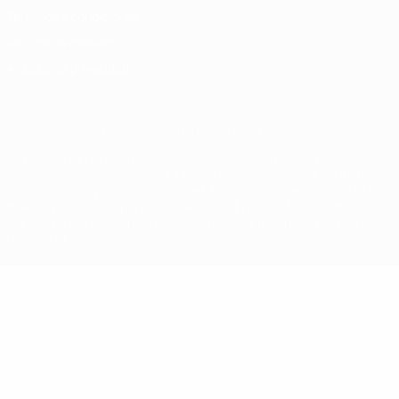
Términos y condiciones
Política de cookies
Ajustes de privacidad
© 1998-2026 UEFA. Todos los derechos reservados
La palabra UEFA, el logo de la UEFA y todas las marcas relacionadas
con las competiciones de la UEFA están protegidas por las marcas
registradas y/o por el copyright de UEFA. Se prohíbe el uso de estas
marcas registradas para uso comercial. El uso de UEFA.com
significa la aceptación de sus Términos, Condiciones y Política de
Privacidad.