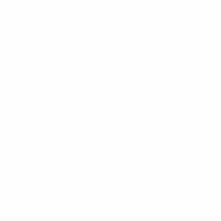
* Suspendida hasta nuevo aviso. <a
href='https://es.uefa.com/insideuefa/mediaservices/medi
148df3492859-aef1bad645a5-1000--fifa-uefa-suspenden-
a-los-clubes-y-selecciones-nacionales-rusas/'>Más
información</a>