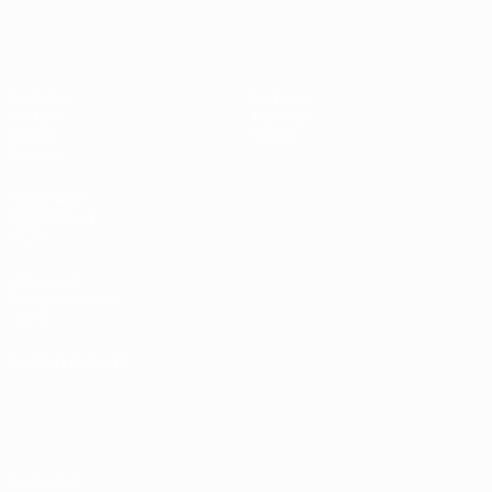
Europeo femenino sub-19 de la UEF
Partidos
Noticias
Sorteos
Historia
Vídeos
Sobre
Equipos
PÁGINAS
WEB DE LA
UEFA
UEFA.com
Fundación de la
UEFA
ELEGIR IDIOMA
Español
English
Français
Deutsch
Русский
Español
Italiano
Português
Privacidad