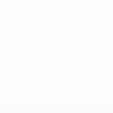
a.com/insideuefa/mediaservices/mediareleases/news/0272-14
lubes-y-selecciones-nacionales-rusas/'>Más información</
A