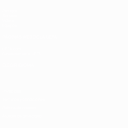
Partidos
Sorteos
Vídeos
Equipos
PÁGINAS WEB DE LA UEFA
UEFA.com
Fundación de la UEFA
ELEGIR IDIOMA
Español
English
Français
Deutsch
Русский
Español
Italiano
Privacidad
Términos y condiciones
Política de cookies
Ajustes de privacidad