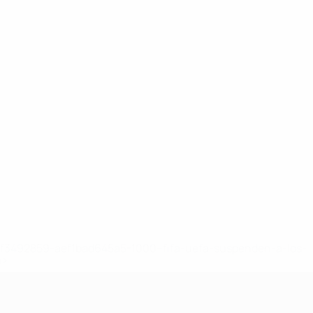
8df3492859-aef1bad645a5-1000--fifa-uefa-suspenden-a-los-
a>