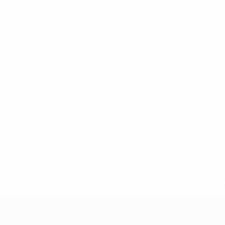
* Suspendida hasta nuevo aviso. <a href='https://es.uef
c
Europeo femenino sub-19 de la UEF