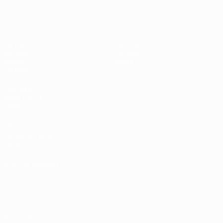
Europeo femenino sub-19 de la UEF
Partidos
Noticias
Sorteos
Historia
Vídeos
Sobre
Equipos
PÁGINAS
WEB DE LA
UEFA
UEFA.com
Fundación de la
UEFA
ELEGIR IDIOMA
Español
English
Français
Deutsch
Русский
Español
Italiano
Português
Privacidad