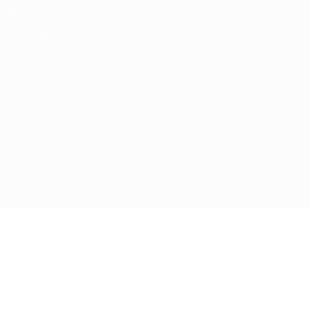
Términos y condiciones
Política de cookies
Ajustes de privacidad
© 1998-2026 UEFA. Todos los derechos reservados
La palabra UEFA, el logo de la UEFA y todas las marcas relacionadas
con las competiciones de la UEFA están protegidas por las marcas
registradas y/o por el copyright de UEFA. Se prohíbe el uso de estas
marcas registradas para uso comercial. El uso de UEFA.com
significa la aceptación de sus Términos, Condiciones y Política de
Privacidad.