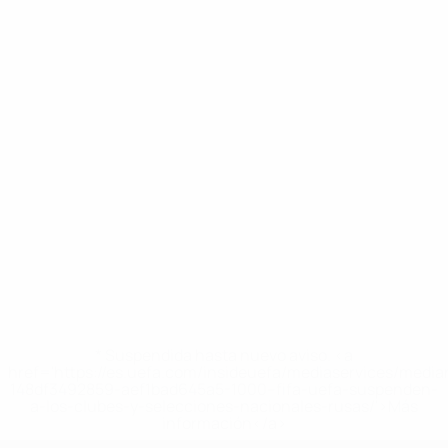
* Suspendida hasta nuevo aviso. <a
href='https://es.uefa.com/insideuefa/mediaservices/medi
148df3492859-aef1bad645a5-1000--fifa-uefa-suspenden-
a-los-clubes-y-selecciones-nacionales-rusas/'>Más
información</a>