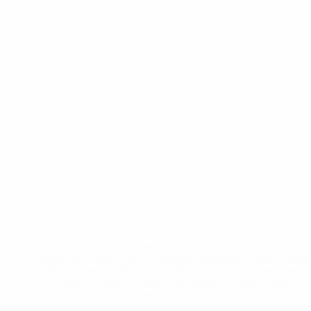
* Suspendida hasta nuevo aviso. <a
href='https://es.uefa.com/insideuefa/mediaservices/medi
148df3492859-aef1bad645a5-1000--fifa-uefa-suspenden-
a-los-clubes-y-selecciones-nacionales-rusas/'>Más
información</a>