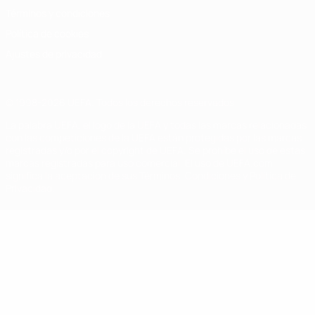
Términos y condiciones
Política de cookies
Ajustes de privacidad
© 1998-2026 UEFA. Todos los derechos reservados
La palabra UEFA, el logo de la UEFA y todas las marcas relacionadas
con las competiciones de la UEFA están protegidas por las marcas
registradas y/o por el copyright de UEFA. Se prohíbe el uso de estas
marcas registradas para uso comercial. El uso de UEFA.com
significa la aceptación de sus Términos, Condiciones y Política de
Privacidad.