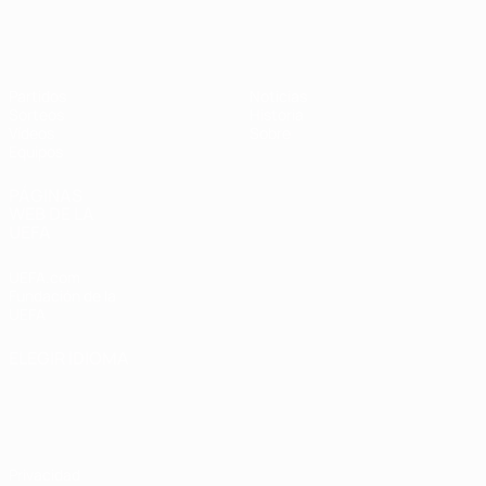
Europeo femenino sub-19 de la UEF
Partidos
Noticias
Sorteos
Historia
Vídeos
Sobre
Equipos
PÁGINAS
WEB DE LA
UEFA
UEFA.com
Fundación de la
UEFA
ELEGIR IDIOMA
Español
English
Français
Deutsch
Русский
Español
Italiano
Português
Privacidad