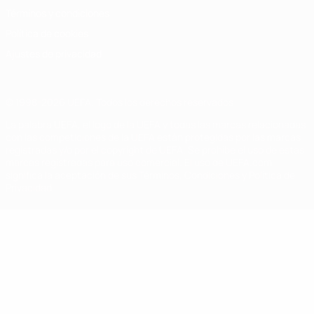
Términos y condiciones
Política de cookies
Ajustes de privacidad
© 1998-2026 UEFA. Todos los derechos reservados
La palabra UEFA, el logo de la UEFA y todas las marcas relacionadas
con las competiciones de la UEFA están protegidas por las marcas
registradas y/o por el copyright de UEFA. Se prohíbe el uso de estas
marcas registradas para uso comercial. El uso de UEFA.com
significa la aceptación de sus Términos, Condiciones y Política de
Privacidad.