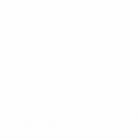
* Suspendida hasta nuevo aviso. <a
href='https://es.uefa.com/insideuefa/mediaservices/medi
148df3492859-aef1bad645a5-1000--fifa-uefa-suspenden-
a-los-clubes-y-selecciones-nacionales-rusas/'>Más
información</a>