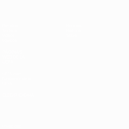
Europeo femenino sub-19 de la UEF
Partidos
Noticias
Sorteos
Historia
Vídeos
Sobre
Equipos
PÁGINAS
WEB DE LA
UEFA
UEFA.com
Fundación de la
UEFA
ELEGIR IDIOMA
Español
English
Français
Deutsch
Русский
Español
Italiano
Português
Privacidad