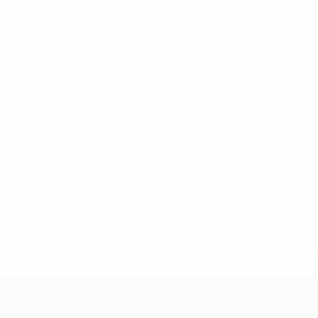
* Suspendida hasta nuevo aviso. <a href='https://es.uef
c
Europeo femenino sub-19 de la UEF