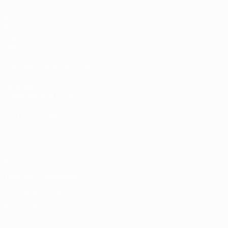
Partidos
Sorteos
Vídeos
Equipos
PÁGINAS WEB DE LA UEFA
UEFA.com
Fundación de la UEFA
ELEGIR IDIOMA
Español
English
Français
Deutsch
Русский
Español
Italiano
Privacidad
Términos y condiciones
Política de cookies
Ajustes de privacidad