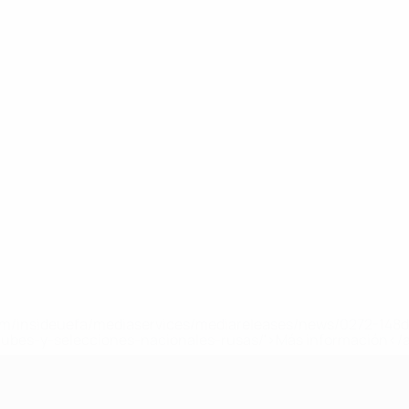
a.com/insideuefa/mediaservices/mediareleases/news/0272-14
lubes-y-selecciones-nacionales-rusas/'>Más información</
A