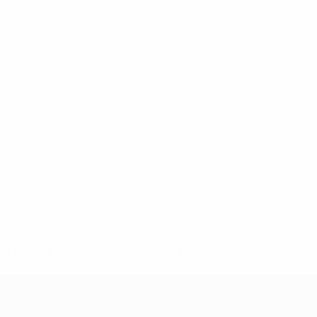
8df3492859-aef1bad645a5-1000--fifa-uefa-suspenden-a-los-
a>