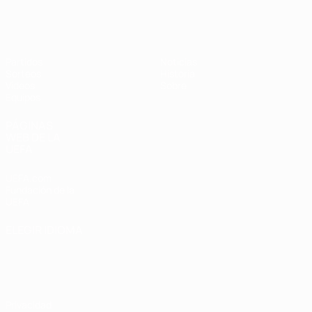
Europeo femenino sub-19 de la UEF
Partidos
Noticias
Sorteos
Historia
Vídeos
Sobre
Equipos
PÁGINAS
WEB DE LA
UEFA
UEFA.com
Fundación de la
UEFA
ELEGIR IDIOMA
Español
English
Français
Deutsch
Русский
Español
Italiano
Português
Privacidad