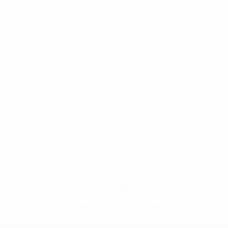
* Suspendida hasta nuevo aviso. <a
href='https://es.uefa.com/insideuefa/mediaservices/medi
148df3492859-aef1bad645a5-1000--fifa-uefa-suspenden-
a-los-clubes-y-selecciones-nacionales-rusas/'>Más
información</a>