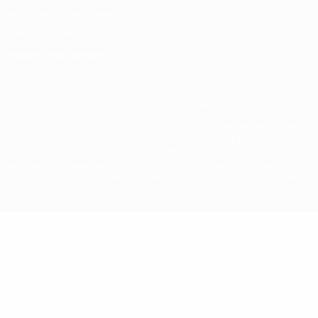
Términos y condiciones
Política de cookies
Ajustes de privacidad
© 1998-2026 UEFA. Todos los derechos reservados
La palabra UEFA, el logo de la UEFA y todas las marcas relacionadas
con las competiciones de la UEFA están protegidas por las marcas
registradas y/o por el copyright de UEFA. Se prohíbe el uso de estas
marcas registradas para uso comercial. El uso de UEFA.com
significa la aceptación de sus Términos, Condiciones y Política de
Privacidad.