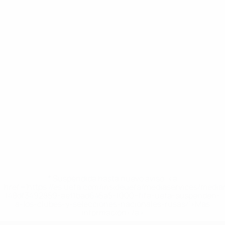
* Suspendida hasta nuevo aviso. <a
href='https://es.uefa.com/insideuefa/mediaservices/medi
148df3492859-aef1bad645a5-1000--fifa-uefa-suspenden-
a-los-clubes-y-selecciones-nacionales-rusas/'>Más
información</a>