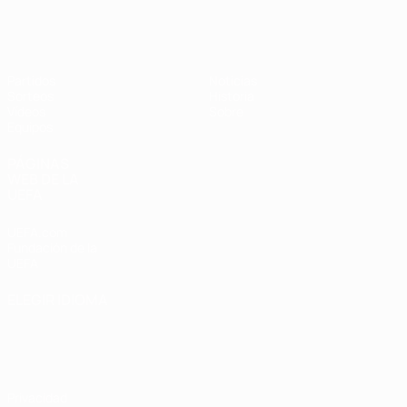
Europeo femenino sub-19 de la UEF
Partidos
Noticias
Sorteos
Historia
Vídeos
Sobre
Equipos
PÁGINAS
WEB DE LA
UEFA
UEFA.com
Fundación de la
UEFA
ELEGIR IDIOMA
Español
English
Français
Deutsch
Русский
Español
Italiano
Português
Privacidad