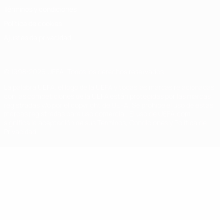
Términos y condiciones
Política de cookies
Ajustes de privacidad
© 1998-2026 UEFA. Todos los derechos reservados
La palabra UEFA, el logo de la UEFA y todas las marcas relacionadas
con las competiciones de la UEFA están protegidas por las marcas
registradas y/o por el copyright de UEFA. Se prohíbe el uso de estas
marcas registradas para uso comercial. El uso de UEFA.com
significa la aceptación de sus Términos, Condiciones y Política de
Privacidad.